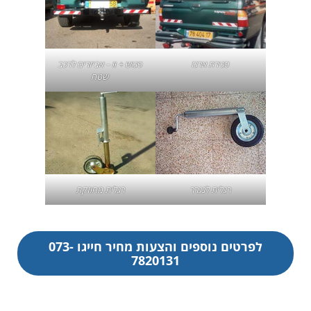
סגירת ארגז
פגוש + וו – אביזרים לרכב
שטח
רגלית לנגרר
רגלית מחוזקת
לפרטים נוספים והצעות מחיר חייגו 073-
7820131