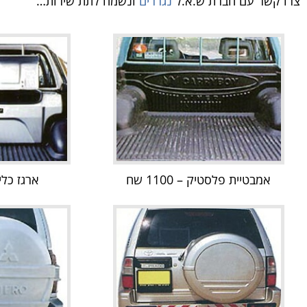
צרו קשר עם חברת ש.א.ל
נגררים
ונשמח לתת שירות…
אמבטיית פלסטיק – 1100 שח
ארגז כלים – 0