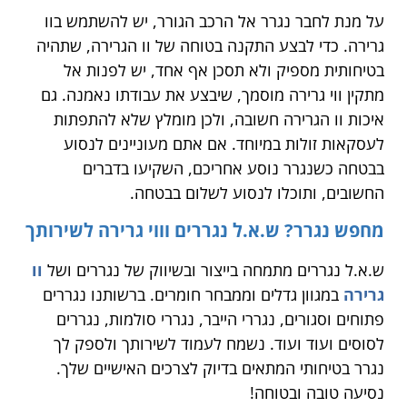
על מנת לחבר נגרר אל הרכב הגורר, יש להשתמש בוו
גרירה. כדי לבצע התקנה בטוחה של וו הגרירה, שתהיה
בטיחותית מספיק ולא תסכן אף אחד, יש לפנות אל
מתקין ווי גרירה מוסמך, שיבצע את עבודתו נאמנה. גם
איכות וו הגרירה חשובה, ולכן מומלץ שלא להתפתות
לעסקאות זולות במיוחד. אם אתם מעוניינים לנסוע
בבטחה כשנגרר נוסע אחריכם, השקיעו בדברים
החשובים, ותוכלו לנסוע לשלום בבטחה.
מחפש נגרר? ש.א.ל נגררים וווי גרירה לשירותך
ש.א.ל נגררים מתמחה בייצור ובשיווק של נגררים ושל
וו
גרירה
במגוון גדלים וממבחר חומרים. ברשותנו נגררים
פתוחים וסגורים, נגררי הייבר, נגררי סולמות, נגררים
לסוסים ועוד ועוד. נשמח לעמוד לשירותך ולספק לך
נגרר בטיחותי המתאים בדיוק לצרכים האישיים שלך.
נסיעה טובה ובטוחה!